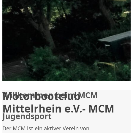
Motorbootclub
Willkommen beim MCM
Mittelrhein e.V.- MCM
Jugendsport
Der MCM ist ein aktiver Verein von