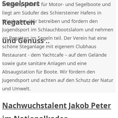
Segelsport
Wassersportfans für Motor- und Segelboote und
liegt am Südufer des Schiersteiner Hafens in
Regatten
Wiesbaden. Wir betreiben und fördern den
Jugendsport im Schlauchbootslalom und nehmen
an Regatten im Segeln teil. Der Verein hat eine
und Genuss ..
schöne Steganlage mit eigenem Clubhaus
Restaurant - dem Yachtcafe – auf dem Gelände
sowie gute sanitäre Anlagen und eine
Absaugstation für Boote. Wir fördern den
Jugendsport und achten auf den Schutz der Natur
und Umwelt.
Nachwuchstalent Jakob Peter