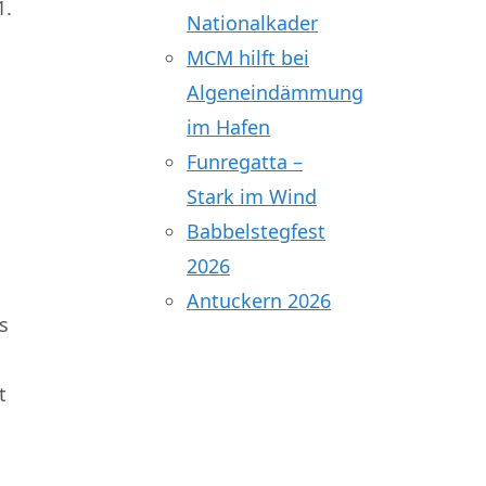
1.
Nationalkader
MCM hilft bei
Algeneindämmung
im Hafen
Funregatta –
Stark im Wind
Babbelstegfest
2026
Antuckern 2026
s
t