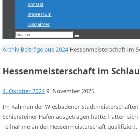
Kontakt
Impressum
Disclaimer
Suchen
Suchen
nach:
Start
Archiv
Beiträge aus 2024
Hessenmeisterschaft im S
Hessenmeisterschaft im Schla
4. Oktober 2024
9. November 2025
Im Rahmen der Wiesbadener Stadtmeisterschaften,
Schiersteiner Hafen ausgetragen hatte, hatten sich
Teilnahme an der Hessenmeisterschaft qualifiziert.