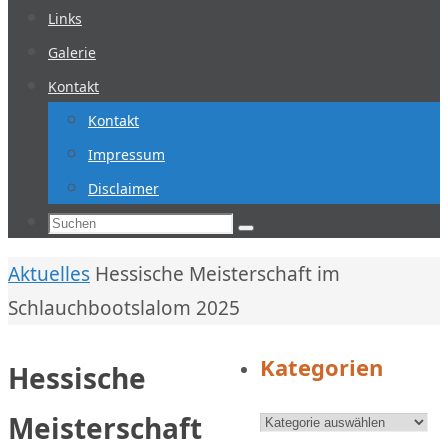
Links
Galerie
Kontakt
Kontakt
Impressum
Disclaimer
Suchen
Suchen
nach:
Start
Aktuelles
Hessische Meisterschaft im
Schlauchbootslalom 2025
Kategorien
Hessische
Kategorien
Meisterschaft