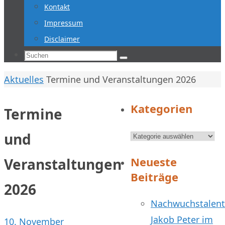
Kontakt
Impressum
Disclaimer
Suchen
Suchen
nach:
Start
Aktuelles
Termine und Veranstaltungen 2026
Kategorien
Termine
Kategorien
und
Neueste
Veranstaltungen
Beiträge
2026
Nachwuchstalent
Jakob Peter im
10. November